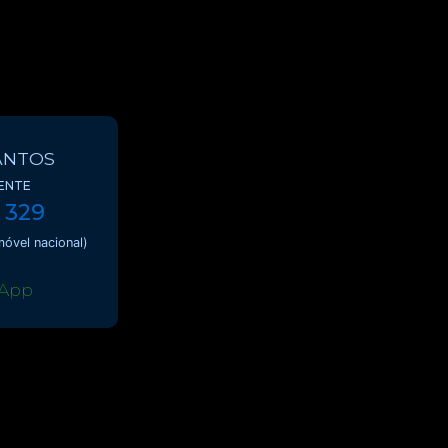
ANTOS
ENTE
 329
óvel nacional)
App