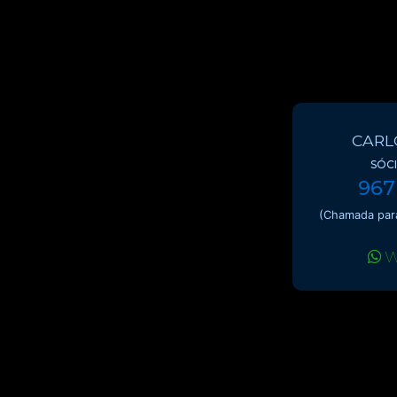
CARL
SÓC
967
(Chamada para
W