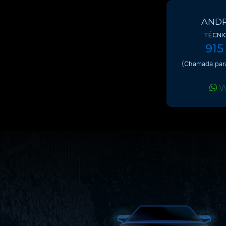
ANDR
TÉCNI
915
(Chamada para
W