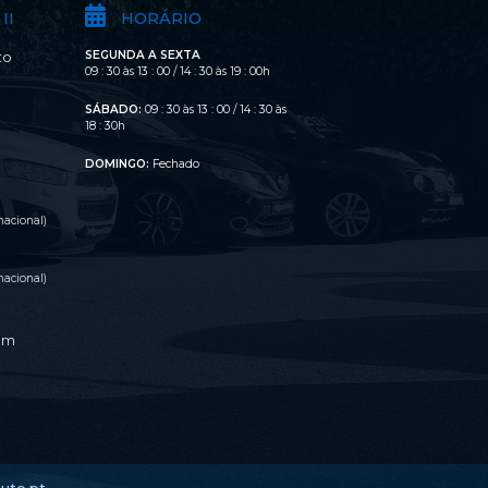
II
HORÁRIO
SEGUNDA A SEXTA
to
09 : 30 às 13 : 00 / 14 : 30 às 19 : 00h
SÁBADO:
09 : 30 às 13 : 00 / 14 : 30 às
o
18 : 30h
DOMINGO:
Fechado
acional)
acional)
om