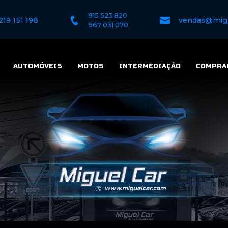
915 523 820
219 151 198
vendas@mig
967 031 070
AUTOMÓVEIS
MOTOS
INTERMEDIAÇÃO
COMPRA