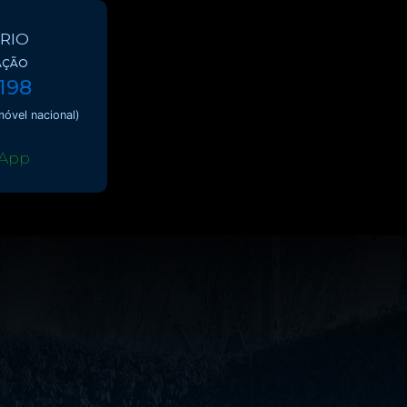
RIO
AÇÃO
 198
óvel nacional)
App