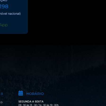
AÇÃO
 198
óvel nacional)
App
II
HORÁRIO
SEGUNDA A SEXTA
to
09 : 30 às 13 : 00 / 14 : 30 às 19 : 00h