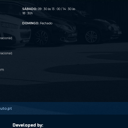
SÁBADO:
09 : 30 às 13 : 00 / 14 : 30 às
o
18 : 30h
DOMINGO:
Fechado
acional)
acional)
om
uto.pt
Developed by: