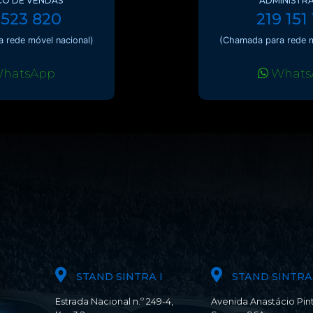
CO DE VENDAS
ADMINISTR
 523 820
219 151
 rede móvel nacional)
(Chamada para rede m
hatsApp
Whats
STAND SINTRA I
STAND SINTRA 
Estrada Nacional n.º 249-4,
Avenida Anastácio Pin