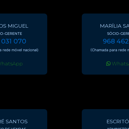
OS MIGUEL
MARÍLIA S
IO-GERENTE
SÓCIO-GER
 031 070
968 462
 rede móvel nacional)
(Chamada para rede m
hatsApp
Whats
É SANTOS
ESCRITÓ