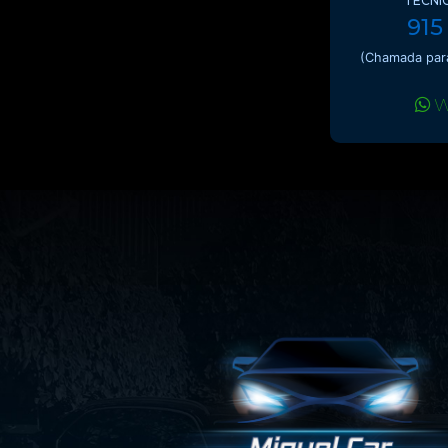
TÉCNI
915
(Chamada para
W