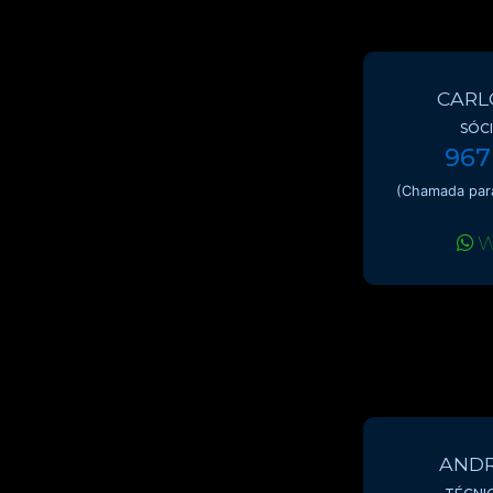
CARL
SÓC
967
(Chamada para
W
ANDR