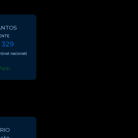
ANTOS
ENTE
 329
óvel nacional)
App
RIO