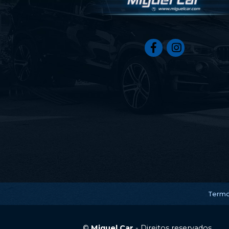
Termo
©
Miguel Car
- Direitos reservados.