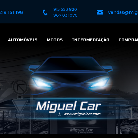
915 523 820
219 151 198
vendas@mig
967 031 070
AUTOMÓVEIS
MOTOS
INTERMEDIAÇÃO
COMPRA