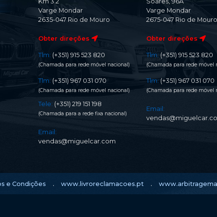
Km 3.2
Soares, 96A
Varge Mondar
Varge Mondar
2635-047 Rio de Mouro
2675-047 Rio de Mour
Obter direções
Obter direções
Tlm:
(+351) 915 523 820
Tlm:
(+351) 915 523 820
(Chamada para rede móvel nacional)
(Chamada para rede móvel n
Tlm:
(+351) 967 031 070
Tlm:
(+351) 967 031 070
(Chamada para rede móvel nacional)
(Chamada para rede móvel n
Tele:
(+351) 219 151 198
Email:
(Chamada para a rede fixa nacional)
vendas@miguelcar.c
Email:
vendas@miguelcar.com
.
.
s e Condições
www.livroreclamacoes.pt
www.arbitragema