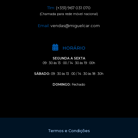
Tlm:
(+351) 967 031 070
(Chamada para rede móvel nacional)
Email:
vendas@miguelcar.com
HORÁRIO
SEGUNDA A SEXTA
09 : 30 às 13 : 00 / 14 : 30 às 19 : 00h
SÁBADO:
09 : 30 às 13 : 00 / 14 : 30 às 18 : 30h
DOMINGO:
Fechado
Termos e Condições